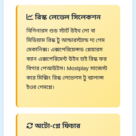
রিস্ক লেভেল সিলেকশন
বিগিনারস শুড স্টার্ট উইথ লো বা
মিডিয়াম রিস্ক টু আন্ডারস্ট্যান্ড দ্য গেম
মেকানিক্স। এক্সপেরিয়েন্সড প্লেয়ারস
ক্যান এক্সপেরিমেন্ট উইথ হাই রিস্ক ফর
বিগার পেআউটস। Mostplay সাজেস্ট
করে মিক্সিং রিস্ক লেভেলস টু ব্যালান্স
ইওর গেমপ্লে।
অটো-প্লে ফিচার