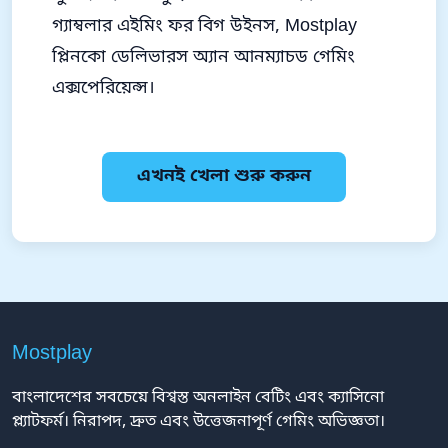
গ্যাম্বলার এইমিং ফর বিগ উইনস, Mostplay
প্লিনকো ডেলিভারস অ্যান আনম্যাচড গেমিং
এক্সপেরিয়েন্স।
এখনই খেলা শুরু করুন
Mostplay
বাংলাদেশের সবচেয়ে বিশ্বস্ত অনলাইন বেটিং এবং ক্যাসিনো
প্ল্যাটফর্ম। নিরাপদ, দ্রুত এবং উত্তেজনাপূর্ণ গেমিং অভিজ্ঞতা।