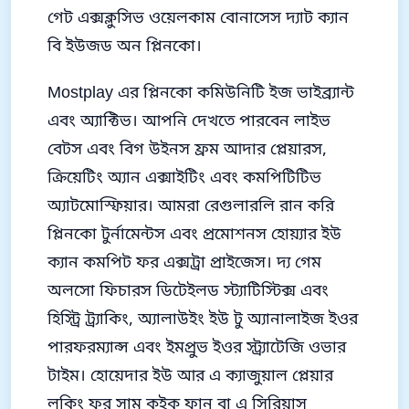
গেট এক্সক্লুসিভ ওয়েলকাম বোনাসেস দ্যাট ক্যান
বি ইউজড অন প্লিনকো।
Mostplay এর প্লিনকো কমিউনিটি ইজ ভাইব্র্যান্ট
এবং অ্যাক্টিভ। আপনি দেখতে পারবেন লাইভ
বেটস এবং বিগ উইনস ফ্রম আদার প্লেয়ারস,
ক্রিয়েটিং অ্যান এক্সাইটিং এবং কমপিটিটিভ
অ্যাটমোস্ফিয়ার। আমরা রেগুলারলি রান করি
প্লিনকো টুর্নামেন্টস এবং প্রমোশনস হোয়্যার ইউ
ক্যান কমপিট ফর এক্সট্রা প্রাইজেস। দ্য গেম
অলসো ফিচারস ডিটেইলড স্ট্যাটিস্টিক্স এবং
হিস্ট্রি ট্র্যাকিং, অ্যালাউইং ইউ টু অ্যানালাইজ ইওর
পারফরম্যান্স এবং ইমপ্রুভ ইওর স্ট্র্যাটেজি ওভার
টাইম। হোয়েদার ইউ আর এ ক্যাজুয়াল প্লেয়ার
লুকিং ফর সাম কুইক ফান বা এ সিরিয়াস