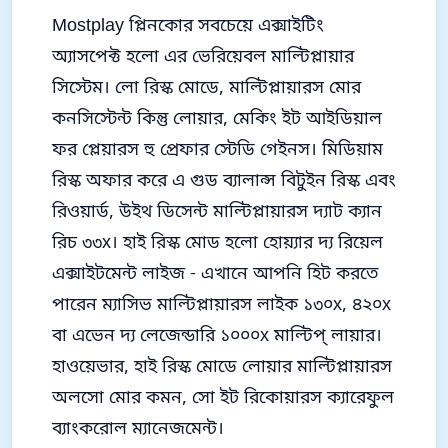
Mostplay প্লিনকোর সবচেয়ে এক্সাইটিং
অ্যাসপেক্ট হলো এর ভেরিয়েবল মাল্টিপ্লায়ার
সিস্টেম। লো রিস্ক মোডে, মাল্টিপ্লায়ারস মোর
কনসিস্টেন্ট কিন্তু লোয়ার, মেকিং ইট আইডিয়াল
ফর প্লেয়ারস হু প্রেফার স্টেডি গেইনস। মিডিয়াম
রিস্ক অফার করে এ গুড ব্যালান্স বিটুইন রিস্ক এবং
রিওয়ার্ড, উইথ ডিসেন্ট মাল্টিপ্লায়ারস দ্যাট ক্যান
রিচ ৩৩x। হাই রিস্ক মোড হলো হোয়্যার দ্য রিয়েল
এক্সাইটমেন্ট লাইজ - এখানে আপনি হিট করতে
পারেন ম্যাসিভ মাল্টিপ্লায়ারস লাইক ১৩০x, ৪২০x
বা এভেন দ্য লেজেন্ডারি ১০০০x মাল্টিপ্ লায়ার।
হাওয়েভার, হাই রিস্ক মোডে লোয়ার মাল্টিপ্লায়ারস
অলসো মোর কমন, সো ইট রিকোয়ারস ক্যারেফুল
ব্যাংকরোল ম্যানেজমেন্ট।