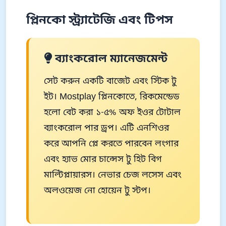
প্লিনকো স্ট্র্যাটেজি এবং টিপস
ব্যাংকরোল ম্যানেজমেন্ট
সেট করুন একটি বাজেট এবং স্টিক টু
ইট। Mostplay প্লিনকোতে, রিকমেন্ডেড
হলো বেট করা ১-৫% অফ ইওর টোটাল
ব্যাংকরোল পার ড্রপ। এটি এনশিওর
করে আপনি প্লে করতে পারবেন লংগার
এবং হ্যাভ মোর চান্সেস টু হিট বিগ
মাল্টিপ্লায়ারস। নেভার চেজ লসেস এবং
অলওয়েজ নো হোয়েন টু স্টপ।