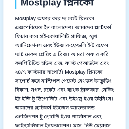
Mostplay প্লিনকো
Mostplay অফার করে দ্য বেস্ট প্লিনকো
এক্সপেরিয়েন্স ইন বাংলাদেশ। আমাদের প্ল্যাটফর্ম
ফিচার করে হাই-কোয়ালিটি গ্রাফিক্স, স্মুথ
অ্যানিমেশনস এবং ইউজার-ফ্রেন্ডলি ইন্টারফেস
দ্যাট মেকস প্লেয়িং এ ব্রিজ। আমরা অফার করি
কমপিটিটিভ হাউস এজ, ফাস্ট পেআউটস এবং
২৪/৭ কাস্টমার সাপোর্ট। Mostplay প্লিনকো
সাপোর্ট করে মাল্টিপল পেমেন্ট মেথডস ইনক্লুডিং
বিকাশ, নগদ, রকেট এবং ব্যাংক ট্রান্সফার, মেকিং
ইট ইজি টু ডিপোজিট এবং উইথড্র ইওর উইনিংস।
আমাদের প্ল্যাটফর্ম ইউজেস অ্যাডভান্সড
এনক্রিপশন টু প্রোটেক্ট ইওর পার্সোনাল এবং
ফাইন্যান্সিয়াল ইনফরমেশন। প্লাস, নিউ প্লেয়ারস