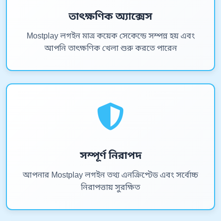
তাৎক্ষণিক অ্যাক্সেস
Mostplay লগইন মাত্র কয়েক সেকেন্ডে সম্পন্ন হয় এবং
আপনি তাৎক্ষণিক খেলা শুরু করতে পারেন
সম্পূর্ণ নিরাপদ
আপনার Mostplay লগইন তথ্য এনক্রিপ্টেড এবং সর্বোচ্চ
নিরাপত্তায় সুরক্ষিত