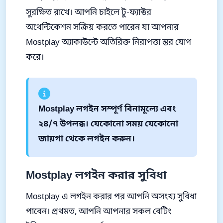
সুরক্ষিত রাখে। আপনি চাইলে টু-ফ্যাক্টর
অথেন্টিকেশন সক্রিয় করতে পারেন যা আপনার
Mostplay অ্যাকাউন্টে অতিরিক্ত নিরাপত্তা স্তর যোগ
করে।
Mostplay লগইন সম্পূর্ণ বিনামূল্যে এবং
২৪/৭ উপলব্ধ। যেকোনো সময় যেকোনো
জায়গা থেকে লগইন করুন।
Mostplay লগইন করার সুবিধা
Mostplay এ লগইন করার পর আপনি অসংখ্য সুবিধা
পাবেন। প্রথমত, আপনি আপনার সকল বেটিং