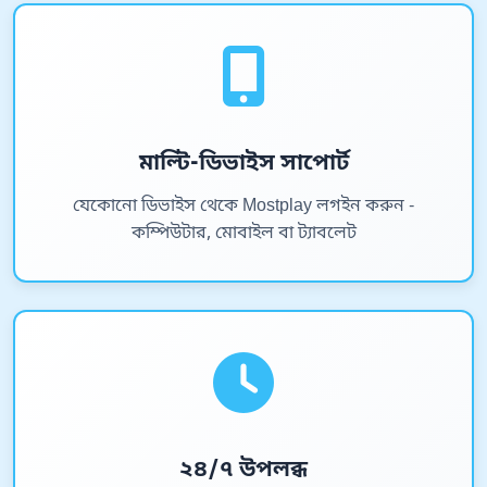
মাল্টি-ডিভাইস সাপোর্ট
যেকোনো ডিভাইস থেকে Mostplay লগইন করুন -
কম্পিউটার, মোবাইল বা ট্যাবলেট
২৪/৭ উপলব্ধ