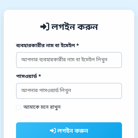
লগইন করুন
ব্যবহারকারীর নাম বা ইমেইল *
পাসওয়ার্ড *
আমাকে মনে রাখুন
লগইন করুন