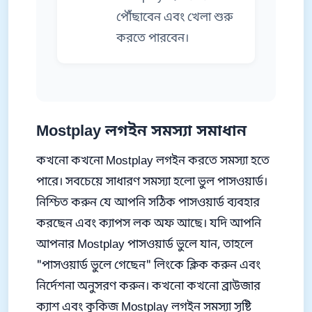
পৌঁছাবেন এবং খেলা শুরু
করতে পারবেন।
Mostplay লগইন সমস্যা সমাধান
কখনো কখনো Mostplay লগইন করতে সমস্যা হতে
পারে। সবচেয়ে সাধারণ সমস্যা হলো ভুল পাসওয়ার্ড।
নিশ্চিত করুন যে আপনি সঠিক পাসওয়ার্ড ব্যবহার
করছেন এবং ক্যাপস লক অফ আছে। যদি আপনি
আপনার Mostplay পাসওয়ার্ড ভুলে যান, তাহলে
"পাসওয়ার্ড ভুলে গেছেন" লিংকে ক্লিক করুন এবং
নির্দেশনা অনুসরণ করুন। কখনো কখনো ব্রাউজার
ক্যাশ এবং কুকিজ Mostplay লগইন সমস্যা সৃষ্টি