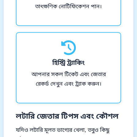
তাৎক্ষণিক নোটিফিকেশন পান।
হিস্ট্রি ট্র্যাকিং
আপনার সকল টিকেট এবং জেতার
রেকর্ড দেখুন এবং ট্র্যাক করুন।
লটারি জেতার টিপস এবং কৌশল
যদিও লটারি মূলত ভাগ্যের খেলা, তবুও কিছু