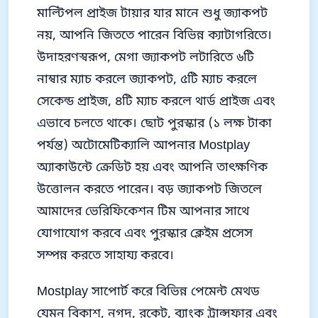
মাল্টিপল প্রাইজ টায়ার যার মানে শুধু জ্যাকপট
নয়, আপনি জিততে পারেন বিভিন্ন ক্যাটাগরিতে।
উদাহরণস্বরূপ, মেগা জ্যাকপট লটারিতে ৬টি
নাম্বার ম্যাচ করলে জ্যাকপট, ৫টি ম্যাচ করলে
সেকেন্ড প্রাইজ, ৪টি ম্যাচ করলে থার্ড প্রাইজ এবং
এভাবে চলতে থাকে। ছোট পুরস্কার (১ লক্ষ টাকা
পর্যন্ত) অটোমেটিক্যালি আপনার Mostplay
অ্যাকাউন্টে ক্রেডিট হয় এবং আপনি তাৎক্ষণিক
উত্তোলন করতে পারেন। বড় জ্যাকপট জিতলে
আমাদের ভেরিফিকেশন টিম আপনার সাথে
যোগাযোগ করবে এবং পুরস্কার ক্লেইম প্রসেস
সম্পন্ন করতে সাহায্য করবে।
Mostplay সাপোর্ট করে বিভিন্ন পেমেন্ট মেথড
যেমন বিকাশ, নগদ, রকেট, ব্যাংক ট্রান্সফার এবং