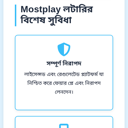
Mostplay লটারির
বিশেষ সুবিধা
সম্পূর্ণ নিরাপদ
লাইসেন্সড এবং রেগুলেটেড প্ল্যাটফর্ম যা
নিশ্চিত করে ফেয়ার প্লে এবং নিরাপদ
লেনদেন।