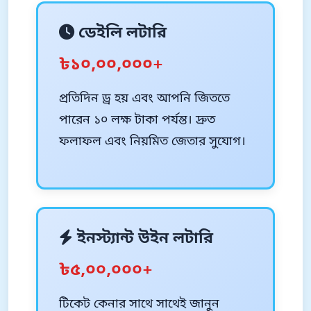
ডেইলি লটারি
৳১০,০০,০০০+
প্রতিদিন ড্র হয় এবং আপনি জিততে
পারেন ১০ লক্ষ টাকা পর্যন্ত। দ্রুত
ফলাফল এবং নিয়মিত জেতার সুযোগ।
ইনস্ট্যান্ট উইন লটারি
৳৫,০০,০০০+
টিকেট কেনার সাথে সাথেই জানুন