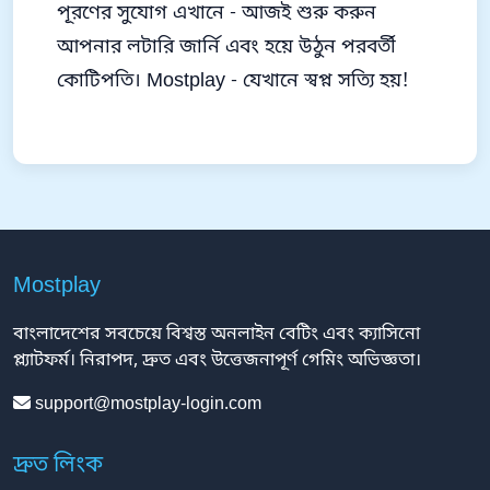
পূরণের সুযোগ এখানে - আজই শুরু করুন
আপনার লটারি জার্নি এবং হয়ে উঠুন পরবর্তী
কোটিপতি। Mostplay - যেখানে স্বপ্ন সত্যি হয়!
Mostplay
বাংলাদেশের সবচেয়ে বিশ্বস্ত অনলাইন বেটিং এবং ক্যাসিনো
প্ল্যাটফর্ম। নিরাপদ, দ্রুত এবং উত্তেজনাপূর্ণ গেমিং অভিজ্ঞতা।
support@mostplay-login.com
দ্রুত লিংক